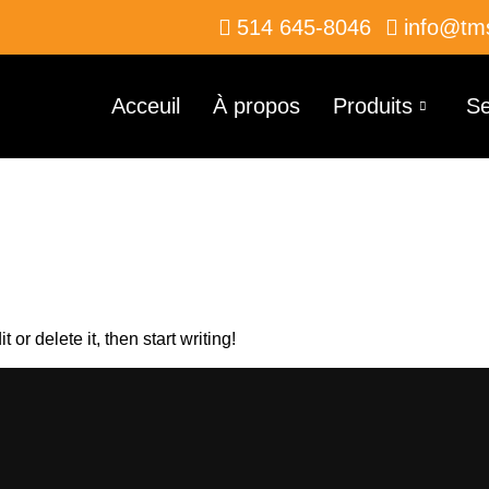
514 645-8046
info@tm
Acceuil
À propos
Produits
Se
orld!
or delete it, then start writing!