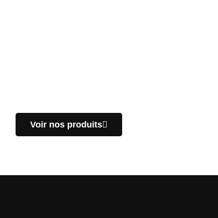
N’hésitez pas à jeter un
coup d’oeil à nos produits!
Nous fabriquons des pièces sur mesure, spécifiques
pour vos projets du secteur industriel. Nous vous
offrons un service de livraison rapide partout au
Québec.
Voir nos produits