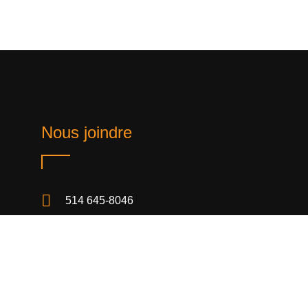
Nous joindre
514 645-8046
info@tms-usinage.ca
3401, Avenue Broadway
Montréal-est, Qc H1B 5B3 Canada
Du lundi au vendredi