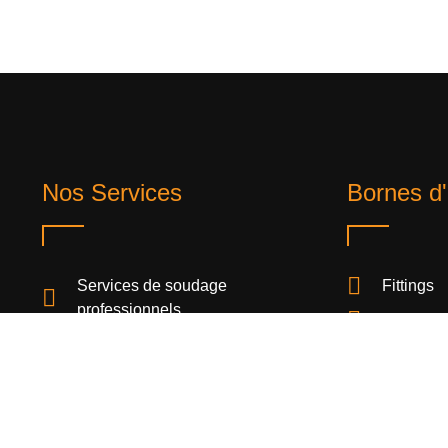
Nos Services
Bornes d'
Services de soudage
Fittings
professionnels
Outils
Usinage de précision
Valves
Réparation et maintenance
industrielle