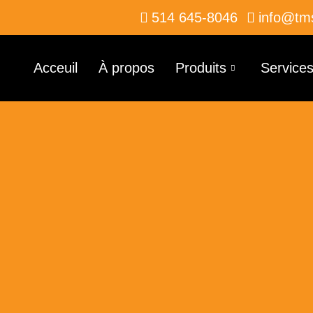
514 645-8046
info@tm
Acceuil
À propos
Produits
Service