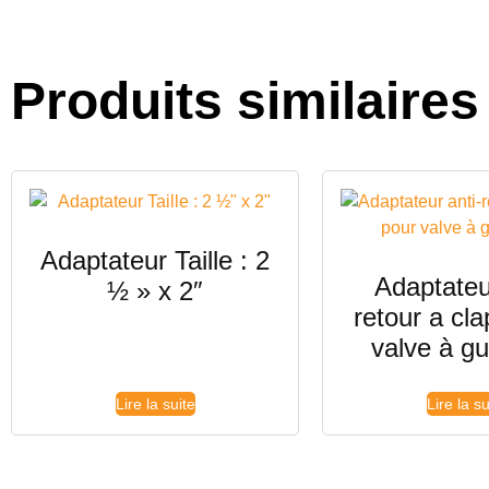
Produits similaires
Adaptateur Taille : 2
Adaptateu
½ » x 2″
retour a cla
valve à gui
Lire la suite
Lire la su