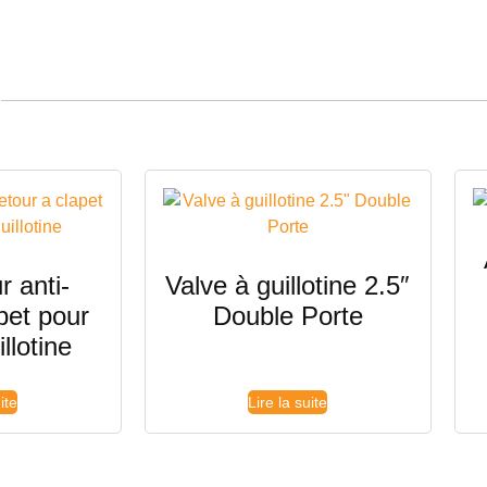
r anti-
Valve à guillotine 2.5″
pet pour
Double Porte
llotine
ite
Lire la suite