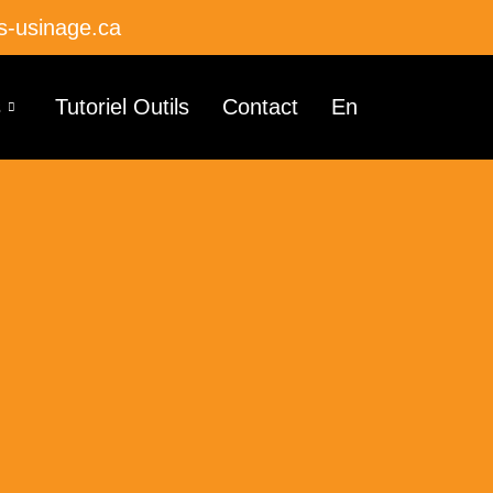
s-usinage.ca
s
Tutoriel Outils
Contact
En