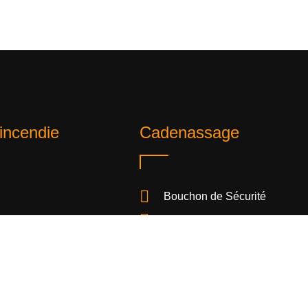
incendie
Cadenassage
Bouchon de Sécurité
Boucliers
Cabine de rangement
Cadenas